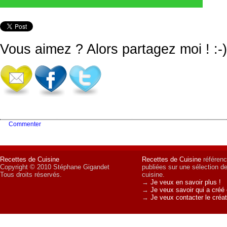
Vous aimez ? Alors partagez moi ! :-)
Commenter
Recettes de Cuisine
Recettes de Cuisine
référenc
Copyright © 2010 Stéphane Gigandet
publiées sur une sélection d
Tous droits réservés.
cuisine.
→
Je veux en savoir plus !
→
Je veux savoir qui a créé 
→
Je veux contacter le créat