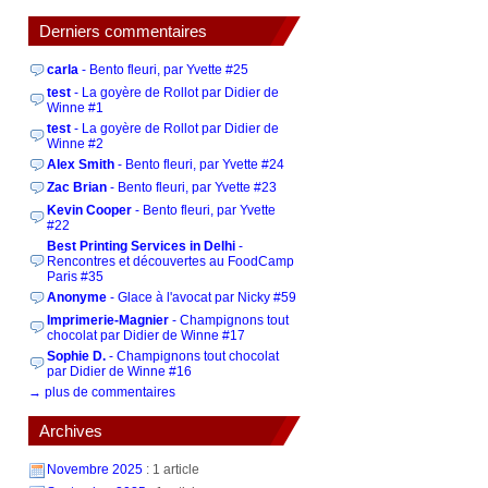
Derniers commentaires
carla
- Bento fleuri, par Yvette #25
test
- La goyère de Rollot par Didier de
Winne #1
test
- La goyère de Rollot par Didier de
Winne #2
Alex Smith
- Bento fleuri, par Yvette #24
Zac Brian
- Bento fleuri, par Yvette #23
Kevin Cooper
- Bento fleuri, par Yvette
#22
Best Printing Services in Delhi
-
Rencontres et découvertes au FoodCamp
Paris #35
Anonyme
- Glace à l'avocat par Nicky #59
Imprimerie-Magnier
- Champignons tout
chocolat par Didier de Winne #17
Sophie D.
- Champignons tout chocolat
par Didier de Winne #16
→ plus de commentaires
Archives
Novembre 2025
: 1 article