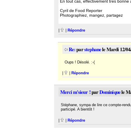
En tout cas, effectivement tres bonn
Cyril de Food Reporter
Photographiez, mangez, partagez
|
|
Répondre
Re:
par
stephane
le Mardi 12/04
Oups ! Désolé. :-(
|
|
Répondre
Merci m'sieur !
par
Dominique
le Ma
Stéphane, sympa de lire ce compte-rendu q
participé. A bientôt !
|
|
Répondre