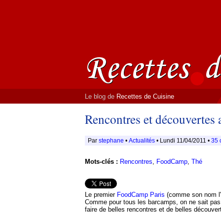
Le blog de
Recettes de Cuisine
Rencontres et découvertes
Par
stephane
•
Actualités
• Lundi 11/04/2011 •
35 
Mots-clés :
Rencontres
,
FoodCamp
,
Thé
Le premier
FoodCamp Paris
(comme son nom l'in
Comme pour tous les barcamps, on ne sait pas à
faire de belles rencontres et de belles découver