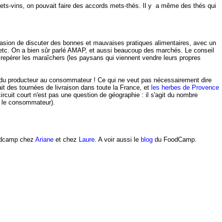
ets-vins, on pouvait faire des accords mets-thés. Il y a même des thés qui
occasion de discuter des bonnes et mauvaises pratiques alimentaires, avec un
etc. On a bien sûr parlé AMAP, et aussi beaucoup des marchés. Le conseil
y repérer les maraîchers (les paysans qui viennent vendre leurs propres
te du producteur au consommateur ! Ce qui ne veut pas nécessairement dire
it des tournées de livraison dans toute la France, et
les herbes de Provence
ircuit court n'est pas une question de géographie : il s'agit du nombre
et le consommateur).
oodcamp chez
Ariane
et chez
Laure
. A voir aussi le
blog
du FoodCamp.