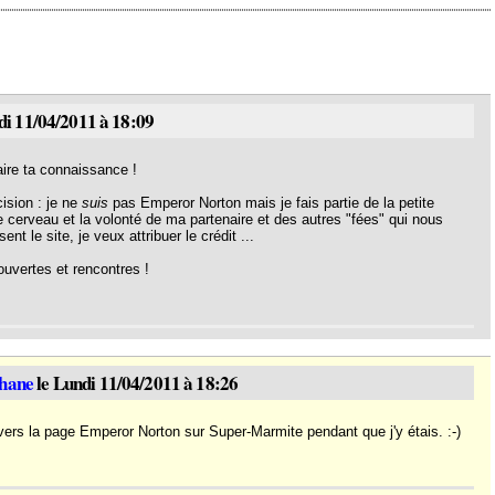
di 11/04/2011 à 18:09
faire ta connaissance !
ision : je ne
suis
pas Emperor Norton mais je fais partie de la petite
e cerveau et la volonté de ma partenaire et des autres "fées" qui nous
nt le site, je veux attribuer le crédit ...
ouvertes et rencontres !
phane
le Lundi 11/04/2011 à 18:26
en vers la page Emperor Norton sur Super-Marmite pendant que j'y étais. :-)