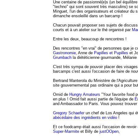
Une centaine de passionné(e)s (un bel équilib
"techno" qui sont souvent très masculins) se s
Minguet, l'un des organisateurs et créateur du s
dimanche ensoleillé dans un barcamp !
Chacun pouvait proposer ses sujets de discussion
courts et à un atelier sur le thé organisé par
Mad
Entre les deux, beaucoup de rencontres !
Des rencontres "en vrai" de personnes que je co
Gastronomie
, Anne de
Papilles et Pupilles
et Jo
Grumbach
la diététicienne gourmande, Mélanie
C'est très sympa de pouvoir placer des visages à
barcamps c'est aussi l'occasion de faire de nou
Bertrand Manterola du Ministère de l'Agriculture
site gouvernemental pas ordinaire qui a pour bu
Omid de
Hungry Amateurs
"Your favorite food p
en plus ! Omid fait aussi partie de l'équipe de
E
and Ambassador to Paris. Vous pouvez trouver l
Gregory Schaefer
un chef de Los Angeles qui étu
abécédaire des ingrédients en vidéo
!
Et ce foodcamp était aussi l'occasion de revo
Super-Marmite
et Billy de
justOOpen
,