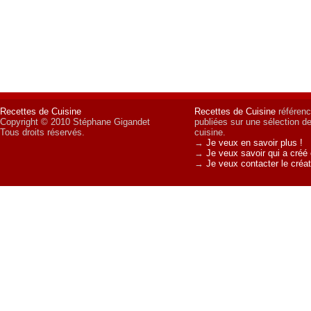
Recettes de Cuisine
Recettes de Cuisine
référenc
Copyright © 2010 Stéphane Gigandet
publiées sur une sélection d
Tous droits réservés.
cuisine.
→
Je veux en savoir plus !
→
Je veux savoir qui a créé 
→
Je veux contacter le créat