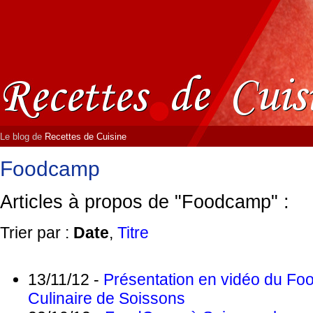
Le blog de
Recettes de Cuisine
Foodcamp
Articles à propos de "Foodcamp" :
Trier par :
Date
,
Titre
13/11/12 -
Présentation en vidéo du F
Culinaire de Soissons