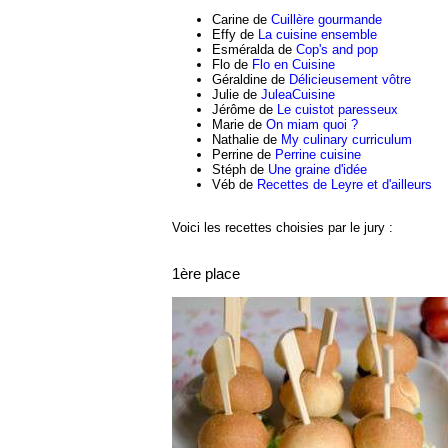
Carine de
Cuillère gourmande
Effy de
La cuisine ensemble
Esméralda de
Cop's and pop
Flo de
Flo en Cuisine
Géraldine de
Délicieusement vôtre
Julie de
JuleaCuisine
Jérôme de
Le cuistot paresseux
Marie de
On miam quoi ?
Nathalie de
My culinary curriculum
Perrine de
Perrine cuisine
Stéph de
Une graine d'idée
Véb de
Recettes de Leyre et d'ailleurs
Voici les recettes choisies par le jury :
1ère place