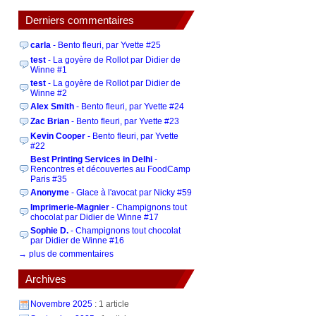
Derniers commentaires
carla
- Bento fleuri, par Yvette #25
test
- La goyère de Rollot par Didier de
Winne #1
test
- La goyère de Rollot par Didier de
Winne #2
Alex Smith
- Bento fleuri, par Yvette #24
Zac Brian
- Bento fleuri, par Yvette #23
Kevin Cooper
- Bento fleuri, par Yvette
#22
Best Printing Services in Delhi
-
Rencontres et découvertes au FoodCamp
Paris #35
Anonyme
- Glace à l'avocat par Nicky #59
Imprimerie-Magnier
- Champignons tout
chocolat par Didier de Winne #17
Sophie D.
- Champignons tout chocolat
par Didier de Winne #16
→ plus de commentaires
Archives
Novembre 2025
: 1 article