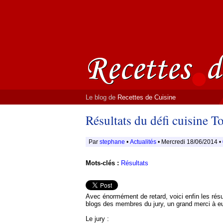
Le blog de
Recettes de Cuisine
Résultats du défi cuisine T
Par
stephane
•
Actualités
• Mercredi 18/06/2014 •
Mots-clés :
Résultats
Avec énormément de retard, voici enfin les résu
blogs des membres du jury, un grand merci à eu
Le jury :