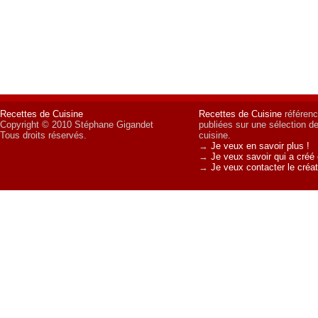
Recettes de Cuisine
Recettes de Cuisine
référenc
Copyright © 2010 Stéphane Gigandet
publiées sur une sélection d
Tous droits réservés.
cuisine.
→
Je veux en savoir plus !
→
Je veux savoir qui a créé 
→
Je veux contacter le créat