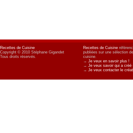
Recettes de Cuisine
Recettes de Cuisine
référenc
Copyright © 2010 Stéphane Gigandet
publiées sur une sélection d
Tous droits réservés.
cuisine.
→
Je veux en savoir plus !
→
Je veux savoir qui a créé 
→
Je veux contacter le créat